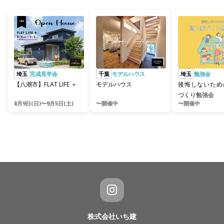
埼玉
完成見学会
千葉
モデルハウス
埼玉
勉強会
【八潮市】FLAT LIFE ＋
モデルハウス
後悔しないため
づくり勉強会
8月9日(日)〜9月5日(土)
〜開催中
〜開催中
株式会社いち建