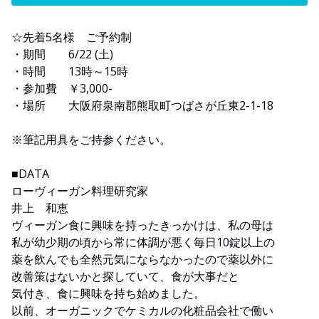
☆先着5名様 ご予約制
・期間 6/22 (土)
・時間 13時～15時
・参加費 ￥3,000-
・場所 大阪府泉南郡熊取町つばさが丘東2-1-18
※筆記用具をご持参ください。
■DATA
ローヴィーガン料理研究家
井上 和恵
ヴィーガン食に興味を持ったきっかけは、私の母は
私が幼少期の頃から常に体調が悪く毎日10錠以上の
薬を飲んでも全然元気にならなかったので薬以外に
改善策はないかと探していて、食が大事だと
気付き、食に興味を持ち始めました。
以前、オーガニックでケミカルの化粧品会社で働い