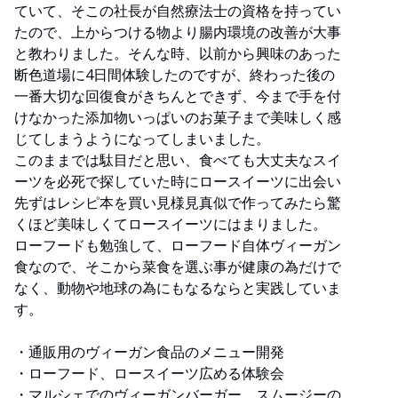
ていて、そこの社長が自然療法士の資格を持ってい
たので、上からつける物より腸内環境の改善が大事
と教わりました。そんな時、以前から興味のあった
断色道場に4日間体験したのですが、終わった後の
一番大切な回復食がきちんとできず、今まで手を付
けなかった添加物いっぱいのお菓子まで美味しく感
じてしまうようになってしまいました。
このままでは駄目だと思い、食べても大丈夫なスイ
ーツを必死で探していた時にロースイーツに出会い
先ずはレシピ本を買い見様見真似で作ってみたら驚
くほど美味しくてロースイーツにはまりました。
ローフードも勉強して、ローフード自体ヴィーガン
食なので、そこから菜食を選ぶ事が健康の為だけで
なく、動物や地球の為にもなるならと実践していま
す。
・通販用のヴィーガン食品のメニュー開発
・ローフード、ロースイーツ広める体験会
・マルシェでのヴィーガンバーガー、スムージーの