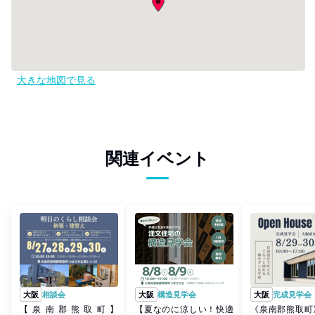
大きな地図で見る
関連イベント
大阪
相談会
大阪
構造見学会
大阪
完成見学会
【泉南郡熊取町】
【夏なのに涼しい！快適
《泉南郡熊取町》