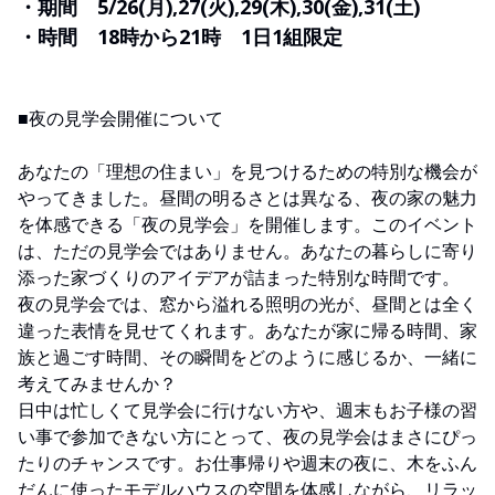
・期間 5/26(月),27(火),29(木),30(金),31(土)
・時間 18時から21時 1日1組限定
■夜の見学会開催について
あなたの「理想の住まい」を見つけるための特別な機会が
やってきました。昼間の明るさとは異なる、夜の家の魅力
を体感できる「夜の見学会」を開催します。このイベント
は、ただの見学会ではありません。あなたの暮らしに寄り
添った家づくりのアイデアが詰まった特別な時間です。
夜の見学会では、窓から溢れる照明の光が、昼間とは全く
違った表情を見せてくれます。あなたが家に帰る時間、家
族と過ごす時間、その瞬間をどのように感じるか、一緒に
考えてみませんか？
日中は忙しくて見学会に行けない方や、週末もお子様の習
い事で参加できない方にとって、夜の見学会はまさにぴっ
たりのチャンスです。お仕事帰りや週末の夜に、木をふん
だんに使ったモデルハウスの空間を体感しながら、リラッ