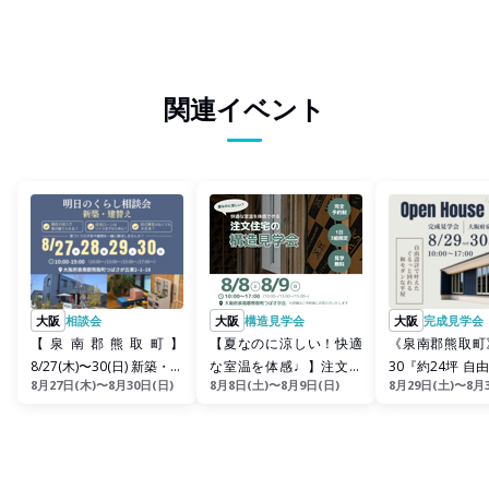
関連イベント
大阪
相談会
大阪
構造見学会
大阪
完成見学会
【泉南郡熊取町】
【夏なのに涼しい！快適
《泉南郡熊取町》
8/27(木)〜30(日) 新築・建
な室温を体感♩】注文住
30『約24坪 自
8月27日(木)〜8月30日(日)
8月8日(土)〜8月9日(日)
8月29日(土)〜8月
替え 家づくり相談会
宅の構造見学会♩
えた、ぐるっと回れ