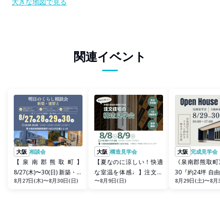
大きな地図で見る
関連イベント
大阪
相談会
大阪
構造見学会
大阪
完成見学会
【泉南郡熊取町】
【夏なのに涼しい！快適
《泉南郡熊取町》
8/27(木)〜30(日) 新築・建
な室温を体感♩】注文住
30『約24坪 自
8月27日(木)〜8月30日(日)
〜8月9日(日)
8月29日(土)〜8月
替え 家づくり相談会
宅の構造見学会♩
えた、ぐるっと回れ