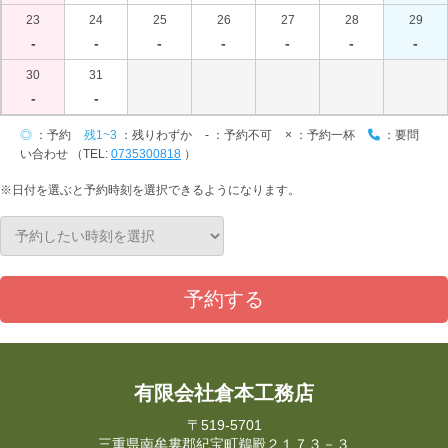
23
24
25
26
27
28
29
-
-
-
-
-
-
-
30
31
-
-
◎
：予約
残1~3
：残りわずか
-
：予約不可
×
：予約一杯
：要問
い合わせ （TEL:
0735300818
）
※日付を選ぶと予約時刻を選択できるようになります。
予約する
有限会社倉本工務店
〒519-5701
三重県南牟婁郡紀宝町鵜殿２１７３－３