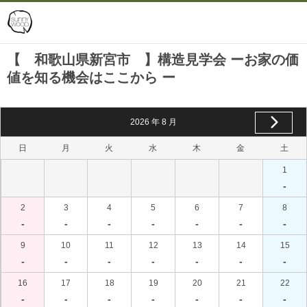
【 和歌山県新宮市 】構造見学会 ーお家の価
値を知る機会はここから ー
2026
年
8
月
日
月
火
水
木
金
土
1
-
2
3
4
5
6
7
8
-
-
-
-
-
-
-
9
10
11
12
13
14
15
-
-
-
-
-
-
-
16
17
18
19
20
21
22
-
-
-
-
-
-
-