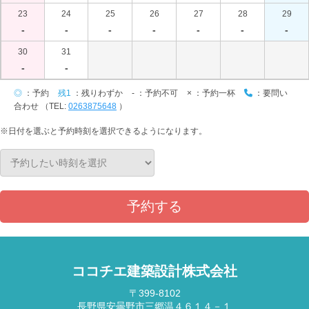
23
24
25
26
27
28
29
-
-
-
-
-
-
-
30
31
-
-
◎
：予約
残1
：残りわずか
-
：予約不可
×
：予約一杯
：要問い
合わせ （TEL:
0263875648
）
※日付を選ぶと予約時刻を選択できるようになります。
予約する
ココチエ建築設計株式会社
〒399-8102
長野県安曇野市三郷温４６１４－１