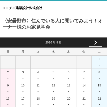
ココチエ建築設計株式会社
〈安曇野市〉住んでいる人に聞いてみよう！オ
ーナー様のお家見学会
2026
年
8
月
日
月
火
水
木
金
土
1
-
2
3
4
5
6
7
8
-
-
-
-
-
-
-
9
10
11
12
13
14
15
-
-
-
-
-
-
-
16
17
18
19
20
21
22
-
-
-
-
-
-
-