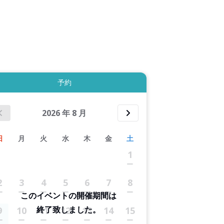
拡大表示する
予約
2026
年
8
月
日
月
火
水
木
金
土
1
2
3
4
5
6
7
8
このイベントの開催期間は
終了致しました。
9
10
11
12
13
14
15