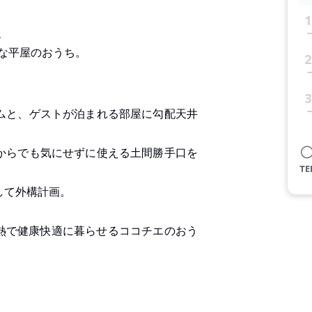
1
、
な平屋のおうち。
2
3
ムと、ゲストが泊まれる部屋に勾配天井
からでも気にせずに使える土間勝手口を
して外構計画。
熱で健康快適に暮らせるココチエのおう