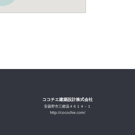
ココチエ建築設計株式会社
安曇野市三郷温４６１４－１
http://cocochie.com/