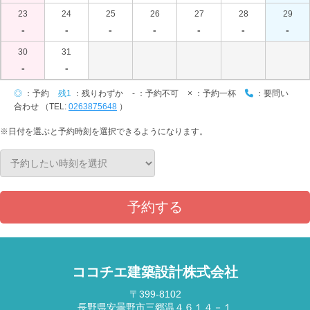
23
24
25
26
27
28
29
-
-
-
-
-
-
-
30
31
-
-
◎
：予約
残1
：残りわずか
-
：予約不可
×
：予約一杯
：要問い
合わせ （TEL:
0263875648
）
※日付を選ぶと予約時刻を選択できるようになります。
予約する
ココチエ建築設計株式会社
〒399-8102
長野県安曇野市三郷温４６１４－１