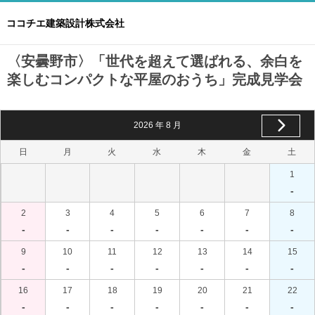
ココチエ建築設計株式会社
〈安曇野市〉「世代を超えて選ばれる、余白を
楽しむコンパクトな平屋のおうち」完成見学会
2026
年
8
月
日
月
火
水
木
金
土
1
-
2
3
4
5
6
7
8
-
-
-
-
-
-
-
9
10
11
12
13
14
15
-
-
-
-
-
-
-
16
17
18
19
20
21
22
-
-
-
-
-
-
-