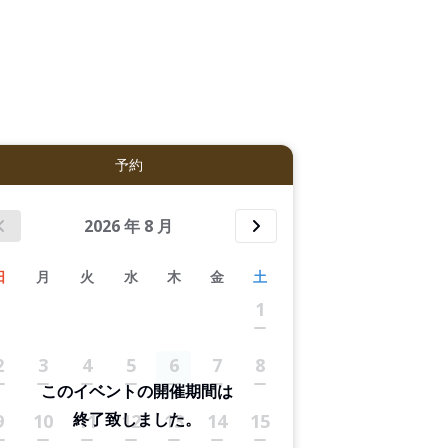
拡大表示する
予約
2026
年
8
月
日
月
火
水
木
金
土
1
2
3
4
5
6
7
8
このイベントの開催期間は
終了致しました。
9
10
11
12
13
14
15