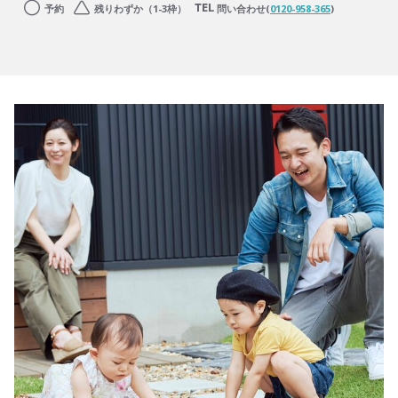
予約
残りわずか（1-3枠）
問い合わせ(
0120-958-365
)