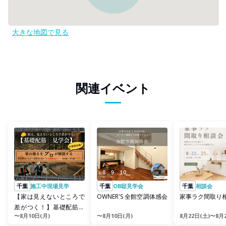
大きな地図で見る
関連イベント
千葉
施工中現場見学
千葉
OB邸見学会
千葉
相談会
【家は見えないところで
OWNER'S 全館空調体感会
家事ラク間取り
差がつく！】基礎配筋見
〜8月10日(月)
〜8月10日(月)
8月22日(土)〜8月
学会