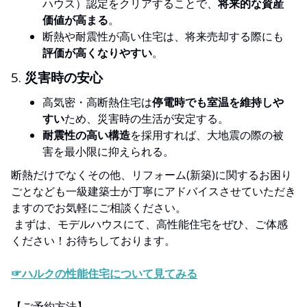
ハウス）認定をクリアすることで、
将来的な資産
価値が高まる
。
断熱や耐震性が高い住宅は、将来売却する際にも
評価が高くなりやすい
。
5.
災害時の安心
高気密・高断熱住宅は
停電時でも室温を維持しや
すい
ため、災害時の生活が安定する。
耐震性の高い構造
を採用すれば、大地震の際の被
害を最小限に抑えられる。
断熱だけでなくその他、リフォーム(新築)に関するお困り
ごとなども一級建築士が丁寧にアドバイスさせていただき
ますのでお気軽にご相談ください。
まずは、モデルハウスにて、高性能住宅をぜひ、ご体感
ください！お待ちしております。
☞ハルクの性能住宅について見てみる
【ご予約方法】