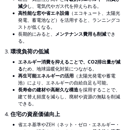
減少
し、電気代やガス代を抑えられる。
高性能な窓や省エネ設備
（エコキュート、太陽光
発電、蓄電池など）を活用すると、ランニングコ
ストが低くなる。
長期的にみると、
メンテナンス費用も削減
でき
る。
3.
環境負荷の低減
エネルギー消費を抑えることで、CO2排出量が減
る
ため、地球温暖化対策につながる。
再生可能エネルギーの活用
（太陽光発電や蓄電
池）により、エネルギーの自給自足も可能。
長寿命の建材や高耐久な構造
を採用することで、
建て替え頻度を減らし、廃材や資源の無駄を削減
できる。
4.
住宅の資産価値向上
省エネ基準やZEH（ネット・ゼロ・エネルギー・