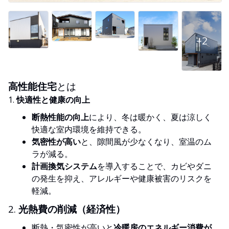
+2
高性能住宅
とは
1.
快適性と健康の向上
断熱性能の向上
により、冬は暖かく、夏は涼しく
快適な室内環境を維持できる。
気密性が高い
と、隙間風が少なくなり、室温のム
ラが減る。
計画換気システム
を導入することで、カビやダニ
の発生を抑え、アレルギーや健康被害のリスクを
軽減。
2.
光熱費の削減（経済性）
断熱・気密性が高いと
冷暖房のエネルギー消費が