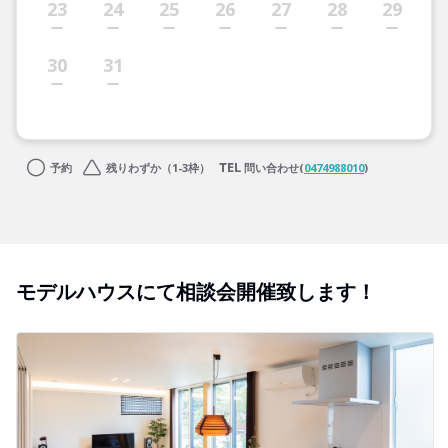
23
24
25
26
27
28
29
30
31
予約
残りわずか（1-3枠）
問い合わせ(
0474988010
)
モデルハウスにて相談会開催致します！