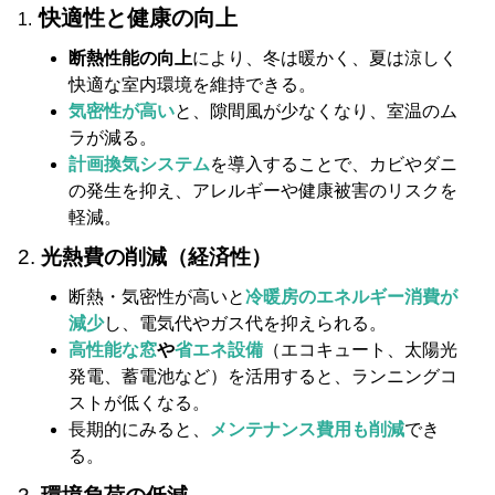
快適性と健康の向上
1.
断熱性能の向上
により、冬は暖かく、夏は涼しく
快適な室内環境を維持できる。
気密性が高い
と、隙間風が少なくなり、室温のム
ラが減る。
計画換気システム
を導入することで、カビやダニ
の発生を抑え、アレルギーや健康被害のリスクを
軽減。
2.
光熱費の削減（経済性）
断熱・気密性が高いと
冷暖房のエネルギー消費が
減少
し、電気代やガス代を抑えられる。
高性能な窓
や
省エネ設備
（エコキュート、太陽光
発電、蓄電池など）を活用すると、ランニングコ
ストが低くなる。
長期的にみると、
メンテナンス費用も削減
でき
る。