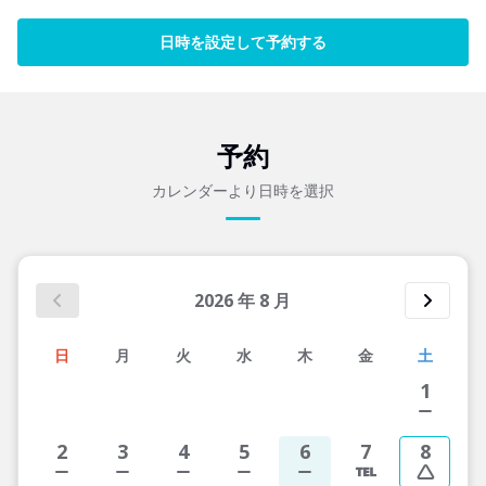
日時を設定して予約する
予約
カレンダーより日時を選択
2026
年
8
月
日
月
火
水
木
金
土
1
2
3
4
5
6
7
8