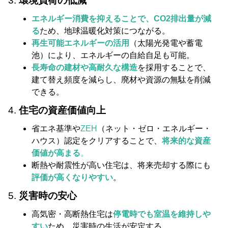
3.
環境負荷の低減
エネルギー消費を抑えることで、CO2排出量が減
る
ため、地球温暖化対策につながる。
再生可能エネルギーの活用
（太陽光発電や蓄電
池）により、エネルギーの自給自足も可能。
長寿命の建材や高耐久な構造
を採用することで、
建て替え頻度を減らし、廃材や資源の無駄を削減
できる。
4.
住宅の資産価値向上
省エネ基準や
ZEH
（ネット・ゼロ・エネルギー・
ハウス）認定をクリアすることで、
将来的な資産
価値が高まる
。
断熱や耐震性が高い住宅は、将来売却する際にも
評価が高くなりやすい
。
5.
災害時の安心
高気密・高断熱住宅は
停電時でも室温を維持しや
すい
ため、災害時の生活が安定する。