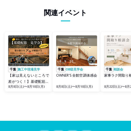
関連イベント
千葉
施工中現場見学
千葉
OB邸見学会
千葉
相談会
【家は見えないところで
OWNER'S 全館空調体感会
家事ラク間取り
差がつく！】基礎配筋見
8月8日(土)〜8月10日(月)
8月8日(土)〜8月10日(月)
8月22日(土)〜8月
学会