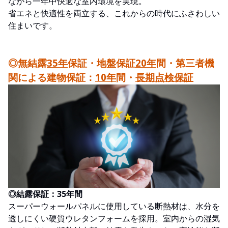
ながら一年中快適な室内環境を実現。
省エネと快適性を両立する、これからの時代にふさわしい
住まいです。
◎無結露
35年
保証・地盤保証
20年
間・第三者機
関による建物保証：
10年
間・
長期点検保証
◎結露保証：35年間
スーパーウォールパネルに使用している断熱材は、水分を
透しにくい硬質ウレタンフォームを採用。室内からの湿気