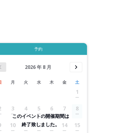
拡大表示する
予約
2026
年
8
月
日
月
火
水
木
金
土
1
2
3
4
5
6
7
8
このイベントの開催期間は
終了致しました。
9
10
11
12
13
14
15