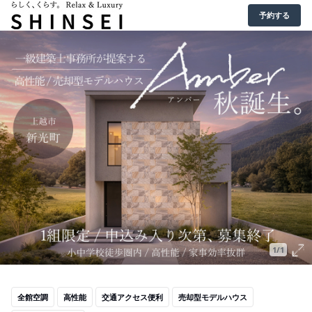
予約する
1/1
全館空調
高性能
交通アクセス便利
売却型モデルハウス