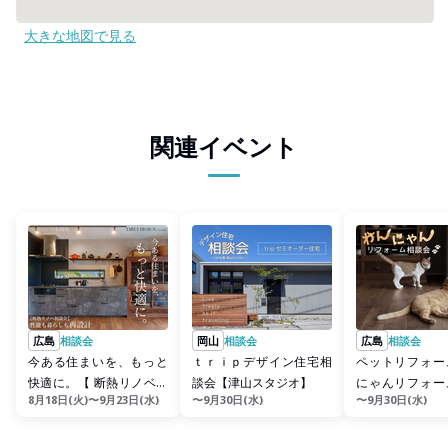
大きな地図で見る
関連イベント
広島
相談会
岡山
相談会
広島
相談会
今ある住まいを、もっと
ｔｒｉｐデザイン住宅相
ペットリフォー
快適に。【 断熱リノベー
談会【津山スタジオ】
にゃんリフォー
8月18日(火)〜9月23日(水)
〜9月30日(水)
〜9月30日(水)
ション相談会】
／