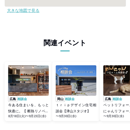
大きな地図で見る
関連イベント
広島
相談会
岡山
相談会
広島
相談会
今ある住まいを、もっと
ｔｒｉｐデザイン住宅相
ペットリフォー
快適に。【 断熱リノベー
談会【津山スタジオ】
にゃんリフォー
8月18日(火)〜9月23日(水)
〜9月30日(水)
〜9月30日(水)
ション相談会】
／