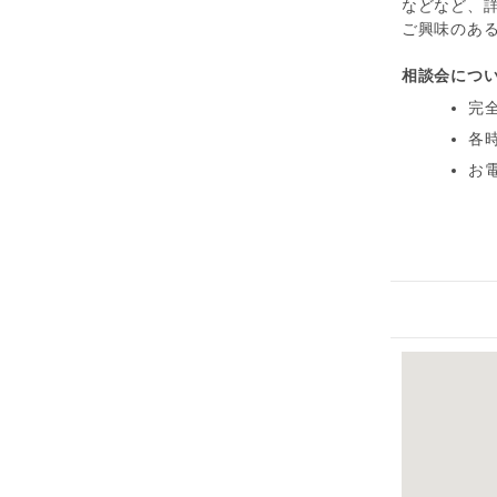
などなど、
ご興味のある
相談会につ
完
各
お