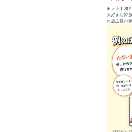
田ノ上工務
大好きな家
お施主様の