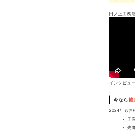
田ノ上工務
インタビュ
今なら
補
2024年も
子
先