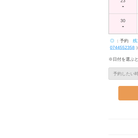
23
-
30
-
◎
：予約
残
0744552358
※日付を選ぶ