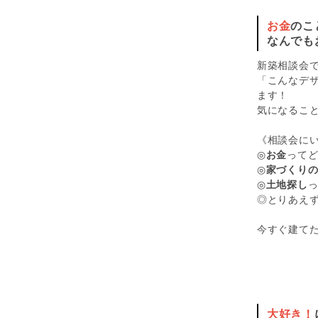
お金
のこ
なんでも
新築相談会
「こんなデ
ます！
気になること
《相談会に
◎
お金
って
◎
家づくり
◎
土地探し
◎とりあえ
今すぐ建てた
大好き！