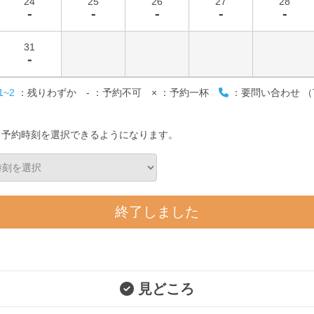
24
25
26
27
28
-
-
-
-
-
31
-
1~2
：残りわずか
-
：予約不可
×
：予約一杯
：要問い合わせ （T
）
と予約時刻を選択できるようになります。
終了しました
見どころ