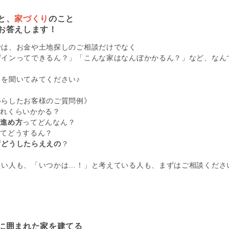
と、
家づくり
のこと
お答えします！
では、お金や土地探しのご相談だけでなく
ザインってできるん？」「こんな家はなんぼかかるん？」など、なん
を聞いてみてください♪
いらしたお客様のご質問例》
どれくらいかかる？
の進め方
ってどんなん？
ってどうするん？
ず
どうしたらええの
？
い人も、「いつかは…！」と考えている人も、まずはご相談ください(
に囲まれた家を建てる