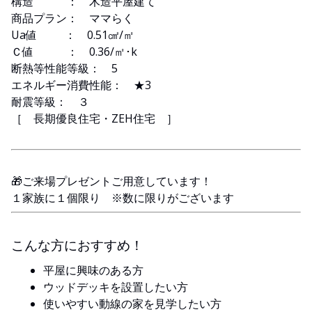
構造 ： 木造平屋建て
商品プラン： ママらく
Ua値 ： 0.51㎠/㎡
Ｃ値 ： 0.36/㎡･k
断熱等性能等級： 5
エネルギー消費性能： ★3
耐震等級： ３
［ 長期優良住宅・ZEH住宅 ］
🎁ご来場プレゼントご用意しています！
１家族に１個限り ※数に限りがございます
こんな方におすすめ！
平屋に興味のある方
ウッドデッキを設置したい方
使いやすい動線の家を見学したい方