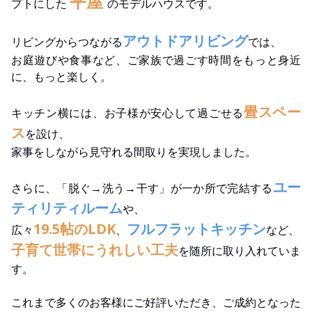
平屋
プトにした
のモデルハウスです。
アウトドアリビング
リビングからつながる
では、
お庭遊びや食事など、ご家族で過ごす時間をもっと身近
に、もっと楽しく。
畳スペー
キッチン横には、お子様が安心して過ごせる
ス
を設け、
家事をしながら見守れる間取りを実現しました。
ユー
さらに、「脱ぐ→洗う→干す」が一か所で完結する
ティリティルーム
や、
19.5帖のLDK
フルフラットキッチン
広々
、
など、
子育て世帯にうれしい工夫
を随所に取り入れていま
す。
これまで多くのお客様にご好評いただき、ご成約となった