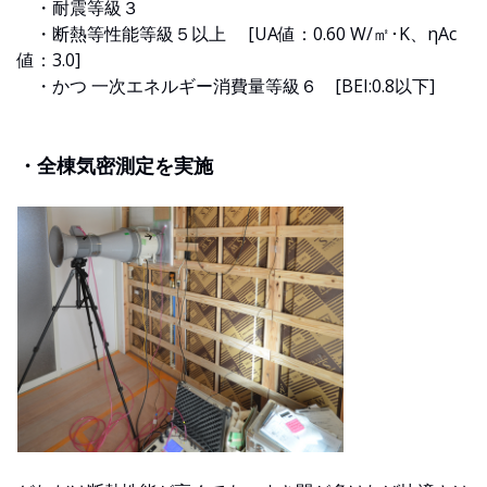
・耐震等級３
・断熱等性能等級５以上 [UA値：0.60 W/㎡･K、ηAc
値：3.0]
・かつ 一次エネルギー消費量等級６ [BEI:0.8以下]
・全棟気密測定を実施