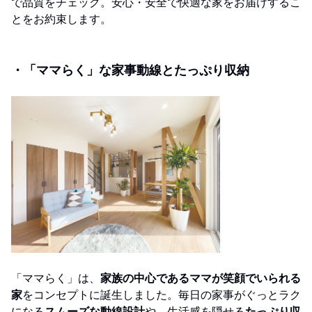
で品質をチェック。安心・安全で快適な家をお届けするこ
とをお約束します。
・「ママらく」な家事動線とたっぷり収納
「ママらく」は、
家族の中心であるママが笑顔でいられる
家
をコンセプトに誕生しました。毎日の家事がぐっとラク
になる
スムーズな動線設計
や、生活感を隠せる
たっぷり収