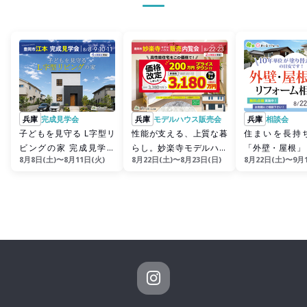
兵庫
完成見学会
兵庫
モデルハウス販売会
兵庫
相談会
子どもを見守る L字型リ
性能が支える、上質な暮
住まいを長持
ビングの家 完成見学会
らし。妙楽寺モデルハウ
「外壁・屋根」
8月8日(土)〜8月11日(火)
8月22日(土)〜8月23日(日)
8月22日(土)〜9月
【豊岡市江本】
ス販売内覧会
ム相談会