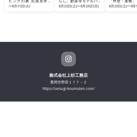
ビングの家 完成見学会
らし。妙楽寺モデルハウ
「外壁・屋根」
〜8月11日(火)
8月22日(土)〜8月23日(日)
8月22日(土)〜9月
【豊岡市江本】
ス販売内覧会
ム相談会
株式会社上杉工務店
豊岡市野田１７７－２
https://uesugi-koumuten.com/