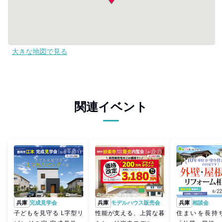
大きな地図で見る
関連イベント
兵庫
完成見学会
兵庫
モデルハウス販売会
兵庫
相談会
子どもを見守る L字型リ
性能が支える、上質な暮
住まいを長持