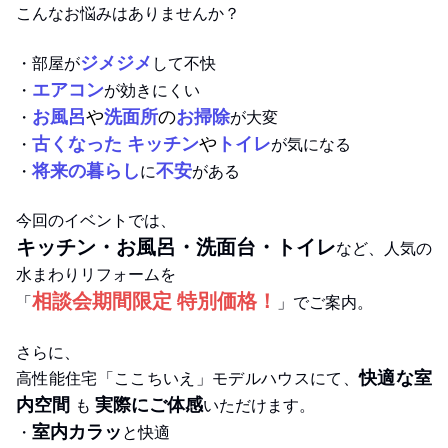
こんなお悩みはありませんか？
ジメジメ
・部屋が
して不快
エアコン
・
が効きにくい
お風呂
や
洗面所
の
お掃除
・
が大変
古くなった キッチン
や
トイレ
・
が気になる
将来の暮らし
不安
・
に
がある
今回のイベントでは、
キッチン・お風呂・洗面台・トイレ
など、人気の
水まわりリフォームを
相談会期間限定 特別価格！
「
」でご案内。
さらに、
快適な室
高性能住宅「ここちいえ」モデルハウスにて、
内空間
実際にご体感
も
いただけます。
室内カラッ
・
と快適