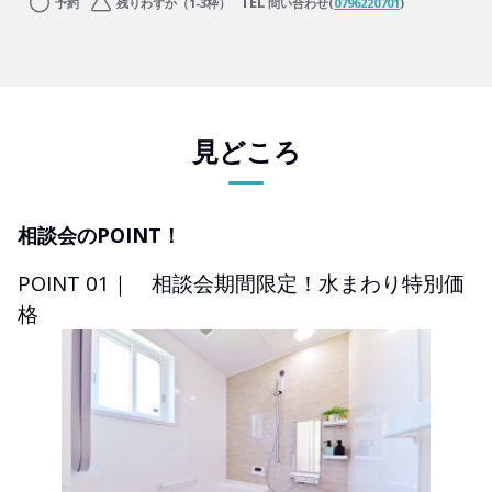
予約
残りわずか（1-3枠）
問い合わせ(
0796220701
)
見どころ
相談会のPOINT！
POINT 01｜ 相談会期間限定！水まわり特別価
格