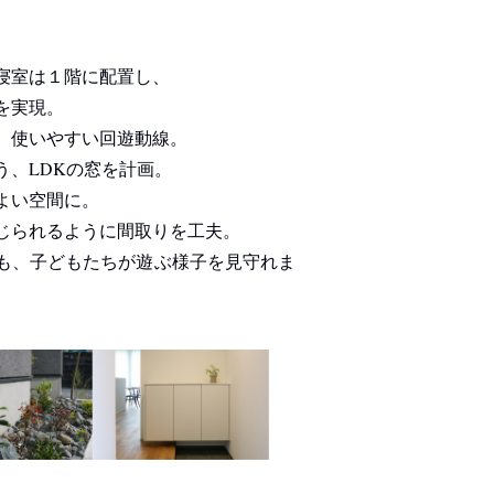
寝室は１階に配置し、
を実現。
、使いやすい回遊動線。
う、LDKの窓を計画。
よい空間に。
じられるように間取りを工夫。
も、子どもたちが遊ぶ様子を見守れま