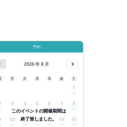
拡大表示する
予約
2026
年
8
月
日
月
火
水
木
金
土
1
2
3
4
5
6
7
8
このイベントの開催期間は
終了致しました。
9
10
11
12
13
14
15