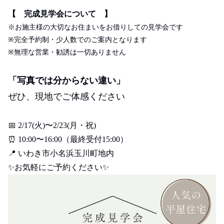
【 完成見学会について 】
※お施主様の大切なお住まいをお借りしての見学会です
※完全予約制・少人数でのご案内となります
※無理な営業・勧誘は一切ありません
「写真では分からない違い」
ぜひ、現地でご体感ください
📅 2/17(
火
)
〜
2/23(
月・祝
)
⏰ 10:00
〜
16:00
（最終受付
15:00
）
📍
いわき市小名浜玉川町地内
✨
お気軽にご予約ください
✨