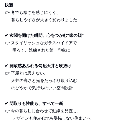
快適
👉
冬でも寒さを感じにくく、
暮らしやすさが大きく変わりました
✔
玄関を開けた瞬間、心をつかむ“家の顔”
👉
スタイリッシュなガラスハイドアで
明るく、洗練された第一印象に
✔
開放感あふれる勾配天井と吹抜け
👉
平屋とは思えない、
天井の高さと光をたっぷり取り込む
のびやかで気持ちのいい空間設計
✔
間取りも性能も、すべて一新
👉
今の暮らしに合わせて動線を見直し、
デザインも住み心地も妥協しない住まいへ