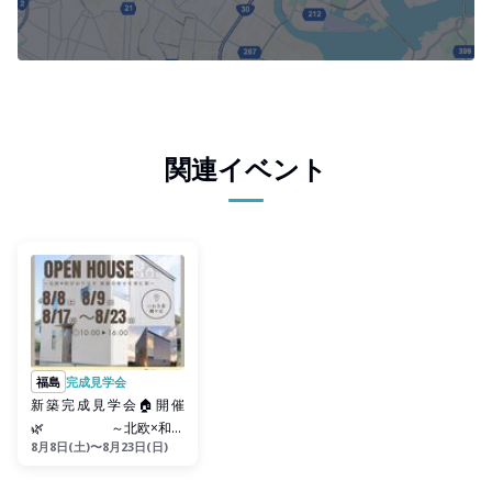
関連イベント
福島
完成見学会
新築完成見学会🏠開催
🌿 ～北欧×和が
8月8日(土)〜8月23日(日)
おりなす 家族の幸せを育
む家～