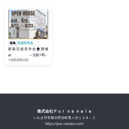
福島
完成見学会
新築完成見学会🏠開催
🌿 ～北欧×和が
〜8月23日(日)
おりなす 家族の幸せを育
む家～
株式会社Ｐｕｒ ｎａ ｎａｌａ
いわき市常磐水野谷町竜ヶ沢１２８－２
https://pur-nanala.com/