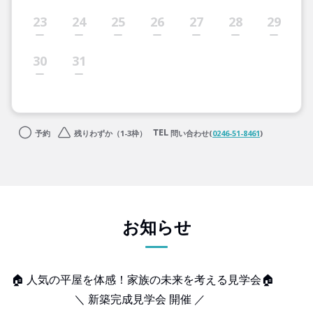
23
24
25
26
27
28
29
30
31
予約
残りわずか（1-3枠）
問い合わせ(
0246-51-8461
)
お知らせ
🏠
人気の平屋を体感！家族の未来を考える見学会
🏠
＼ 新築完成見学会 開催 ／