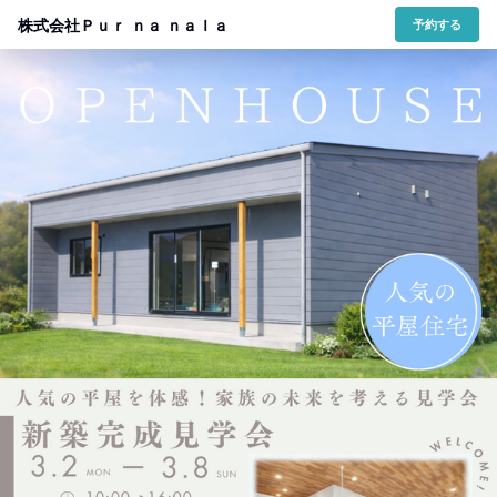
株式会社Ｐｕｒ ｎａ ｎａｌａ
予約する