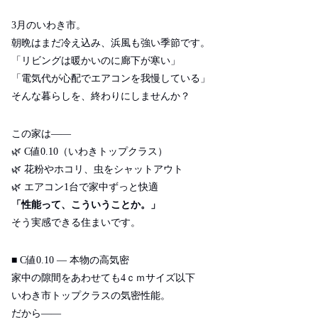
3
月のいわき市。
朝晩はまだ冷え込み、浜風も強い季節です。
「リビングは暖かいのに廊下が寒い」
「電気代が心配でエアコンを我慢している」
そんな暮らしを、終わりにしませんか？
この家は――
🌿
C値0.10（いわきトップクラス）
🌿
花粉やホコリ、虫をシャットアウト
🌿
エアコン1台で家中ずっと快適
「性能って、こういうことか。」
そう実感できる住まいです。
■ C
値
0.10 ―
本物の高気密
家中の隙間をあわせても4ｃｍサイズ以下
いわき市トップクラスの気密性能。
だから
――