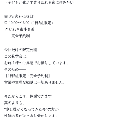
・子どもが素足で走り回れる家に住みたい
📅
3/2(火)〜3/8(日)
⏰
10:00〜16:00（1日5組限定）
📍
いわき市小名浜
完全予約制
今回だけの限定公開
この見学会は、
お施主様のご厚意でお借りしています。
そのため
――
【
1
日
5
組限定・完全予約制】
営業や無理な勧誘は一切ありません。
今だからこそ、体感できます
真冬よりも、
“少し暖かくなってきた今”の方が
性能の差がはっきり分かります。