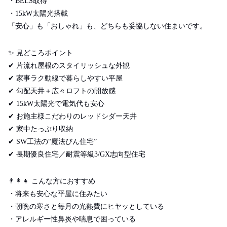
・
BELS
取得
・
15kW
太陽光搭載
「安心」も「おしゃれ」も、どちらも妥協しない住まいです。
✨
見どころポイント
✔
片流れ屋根のスタイリッシュな外観
✔
家事ラク動線で暮らしやすい平屋
✔
勾配天井＋広々ロフトの開放感
✔
15kW太陽光で電気代も安心
✔
お施主様こだわりのレッドシダー天井
✔
家中たっぷり収納
✔
SW工法の“魔法びん住宅”
✔
長期優良住宅／耐震等級3/GX志向型住宅
👨‍👩‍👧
こんな方におすすめ
・将来も安心な平屋に住みたい
・朝晩の寒さと毎月の光熱費にヒヤッとしている
・アレルギー性鼻炎や喘息で困っている