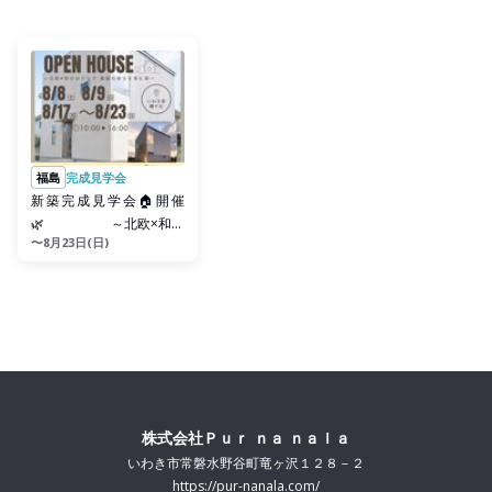
福島
完成見学会
新築完成見学会🏠開催
🌿 ～北欧×和が
〜8月23日(日)
おりなす 家族の幸せを育
む家～
株式会社Ｐｕｒ ｎａ ｎａｌａ
いわき市常磐水野谷町竜ヶ沢１２８－２
https://pur-nanala.com/