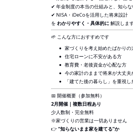
✔ 年金制度の本当の仕組みと、知ら
✔ NISA・iDeCoを活用した将来設計
を
わかりやすく・具体的に
解説しま
🌱 こんな方におすすめです
家づくりを考え始めたばかりの
住宅ローンに不安がある方
教育費・老後資金が心配な方
今の家計のままで将来が大丈夫
「建てた後の暮らし」を重視し
📅 開催概要（参加無料）
2月開催｜複数日程あり
少人数制・完全無料
※家づくりの営業は一切ありません
👉
“知らないまま家を建てる”か