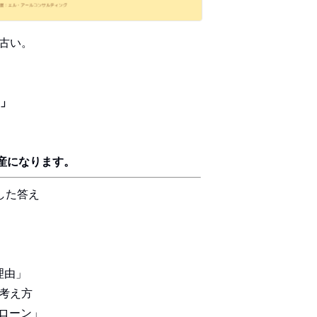
古い。
？」
産になります。
出した答え
理由」
の考え方
ローン」