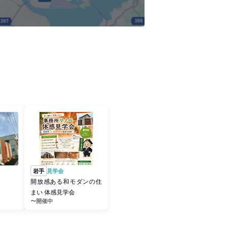
岩手
見学会
開放感ある和モダンの住
まい 体感見学会
〜開催中