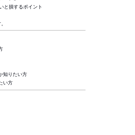
ないと損するポイント
す。
方
か知りたい方
たい方