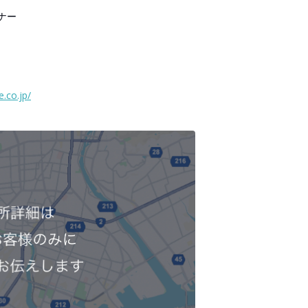
ナー
.co.jp/