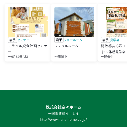
岩手
セミナー
岩手
ショールーム
岩手
見学会
ミラクル資金計画セミナ
レンタルルーム
開放感ある和モ
ー
まい 体感見学会
〜9月30日(水)
〜開催中
〜開催中
株式会社奈々ホーム
一関市新町４－１４
http://www.nana-home.co.jp/