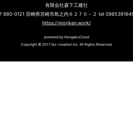
有限会社森下工建社
〒880-0121 宮崎県宮崎市島之内６２７０－２ tel 098539164
https://moriken.work/
powered by KengakuCloud
Copyright © 2017 biz-creation inc. All Rights Reserved.