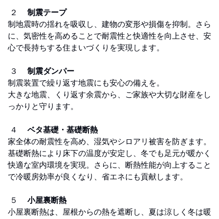
２
制震テープ
制地震時の揺れを吸収し、建物の変形や損傷を抑制。さら
に、気密性を高めることで耐震性と快適性を向上させ、安
心で長持ちする住まいづくりを実現します。
３
制震ダンパー
制震装置で繰り返す地震にも安心の備えを。
大きな地震、くり返す余震から、ご家族や大切な財産をし
っかりと守ります。
４
ベタ基礎・基礎断熱
家全体の耐震性を高め、湿気やシロアリ被害を防ぎます。
基礎断熱により床下の温度が安定し、冬でも足元が暖かく
快適な室内環境を実現。さらに、断熱性能が向上すること
で冷暖房効率が良くなり、省エネにも貢献します。
５
小屋裏断熱
小屋裏断熱は、屋根からの熱を遮断し、夏は涼しく冬は暖