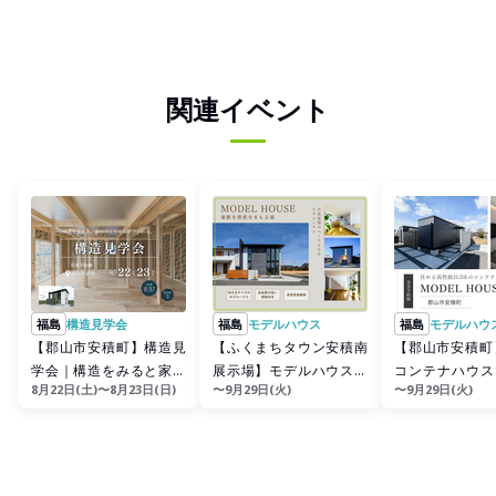
関連イベント
福島
構造見学会
福島
モデルハウス
福島
モデルハウ
【郡山市安積町】構造見
【ふくまちタウン安積南
【郡山市安積町
学会｜構造をみると家づ
展示場】モデルハウス見
コンテナハウス×
8月22日(土)〜8月23日(日)
〜9月29日(火)
〜9月29日(火)
くりの基準がかわる
学会
屋見学会