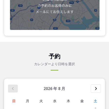
予約
カレンダーより日時を選択
2026
年
8
月
日
月
火
水
木
金
土
1