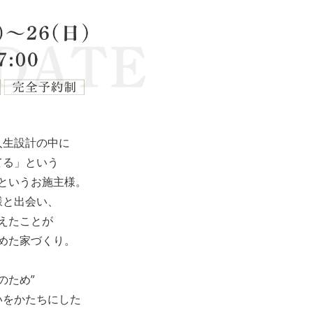
人生設計の中に
てる」という
というお施主様。
様と出会い、
えたことが
めた家づくり。
のため”
いをかたちにした