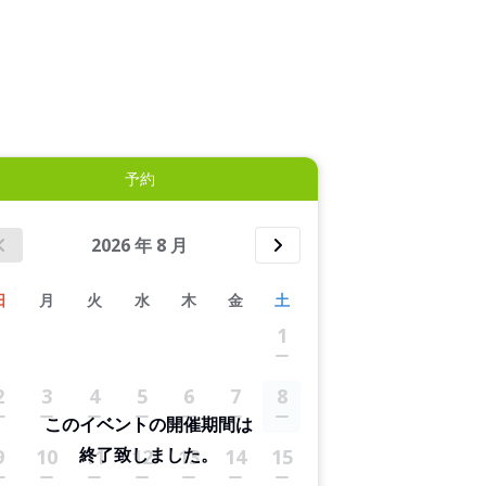
拡大表示する
予約
2026
年
8
月
日
月
火
水
木
金
土
1
2
3
4
5
6
7
8
このイベントの開催期間は
終了致しました。
9
10
11
12
13
14
15