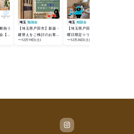
埼玉
勉強会
埼玉
相談会
埼玉
相談
断熱リ
【埼玉県戸田市】新築・
【埼玉県戸田市】毎週土
【埼玉県
会【今
建替えをご検討のお客様
曜日限定☆リフォーム・
曜日限定
〜12月19日(土)
〜12月26日(土)
〜12月26日
と快適
必見！毎週土曜日限定☆
リノベーション相談会
相談会
全館空調勉強会