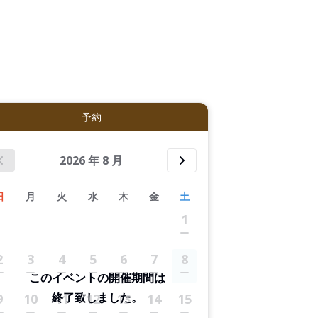
拡大表示する
予約
2026
年
8
月
日
月
火
水
木
金
土
1
2
3
4
5
6
7
8
このイベントの開催期間は
終了致しました。
9
10
11
12
13
14
15