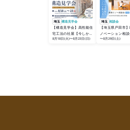
埼玉
構造見学会
埼玉
相談会
【構造見学会】高性能住
【埼玉県戸田市】
宅工法の社屋【今しか見
ノベーション相談
8月18日(火)〜8月23日(日)
〜8月29日(土)
れない】
の住まいをもっ
に】