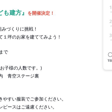
1
ども建方』
を開催決定！
2
骨組みづくりに挑戦！
3
て１坪のお家を建ててみよう！
まで
子様の人数です。)
内 青空ステージ裏
きやすい服装でご参加ください。
スはご遠慮ください。