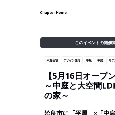
Chapter Home
このイベントの開催
木造住宅
デザイン住宅
平屋
中庭
モデ
【5月16日オープ
～中庭と大空間LD
の家～
姶良市に「平屋」×「中