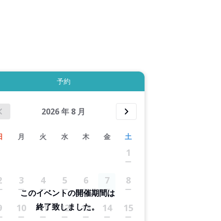
拡大表示する
予約
2026
年
8
月
日
月
火
水
木
金
土
1
2
3
4
5
6
7
8
このイベントの開催期間は
終了致しました。
9
10
11
12
13
14
15