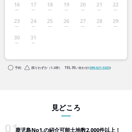
16
17
18
19
20
21
22
23
24
25
26
27
28
29
30
31
予約
残りわずか（1-3枠）
問い合わせ(
099-821-5023
)
見どころ
鹿児島No1.の紹介可能土地数2,000件以上！