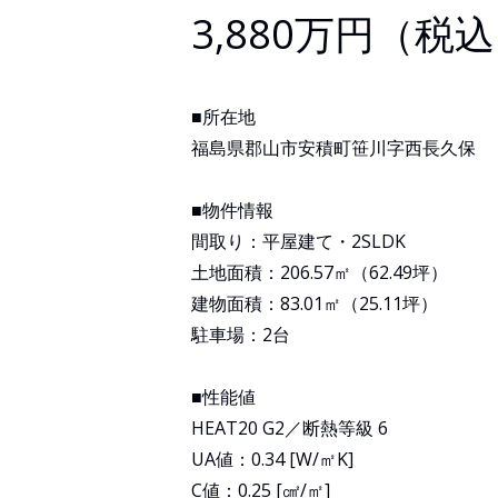
3,880万円（税
■所在地
福島県郡山市安積町笹川字西長久保
■物件情報
間取り：平屋建て・2SLDK
土地面積：206.57㎡（62.49坪）
建物面積：83.01㎡（25.11坪）
駐車場：2台
■性能値
HEAT20 G2／断熱等級 6
UA値：0.34 [W/㎡K]
C値：0.25 [㎠/㎡]