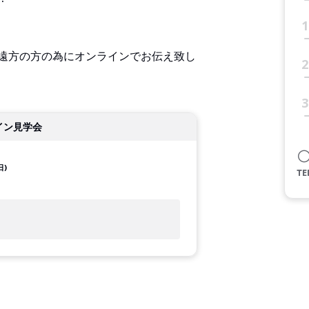
1
遠方の方の為にオンラインでお伝え致し
2
3
イン見学会
日)