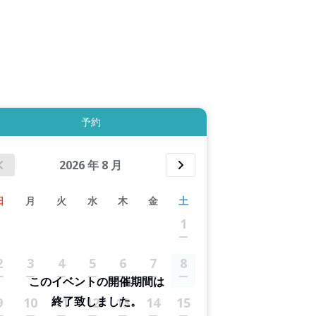
4件すべて表示する
予約
2026
年
8
月
日
月
火
水
木
金
土
1
2
3
4
5
6
7
8
このイベントの開催期間は
終了致しました。
9
10
11
12
13
14
15