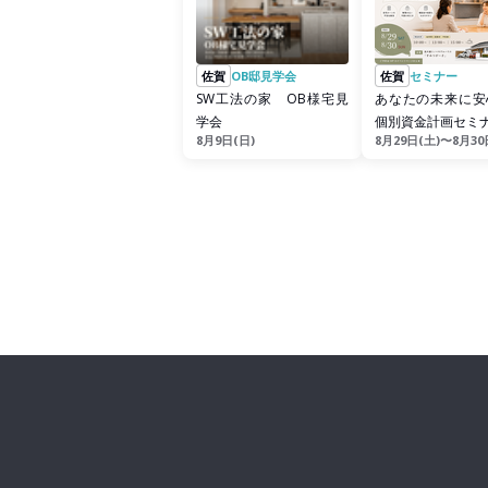
佐賀
OB邸見学会
佐賀
セミナー
SW工法の家 OB様宅見
あなたの未来に安
学会
個別資金計画セミ
8月9日(日)
8月29日(土)〜8月30