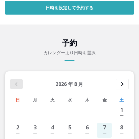
日時を設定して予約する
予約
カレンダーより日時を選択
2026
年
8
月
日
月
火
水
木
金
土
1
2
3
4
5
6
7
8