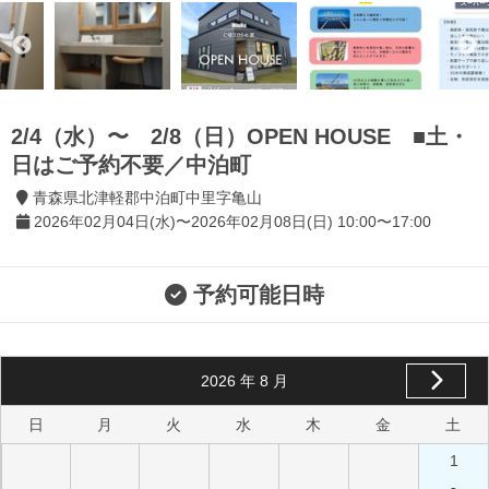
2/4（水）〜 2/8（日）OPEN HOUSE ■土・
日はご予約不要／中泊町
青森県北津軽郡中泊町中里字亀山
2026年02月04日(水)〜2026年02月08日(日) 10:00〜17:00
予約可能日時
2026
年
8
月
日
月
火
水
木
金
土
1
-