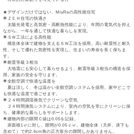
★デザインだけではない、MiuRaの高性能住宅
🌟ＺＥＨ住宅の快適さ
太陽光発電と高気密・高断熱性能により、年間の電気代を抑え
ながら、一年を通して快適な暮らしを実現。
🌟ＳＷ工法による高性能
構造体全体で建物を支えるＳＷ工法を採用。高い耐震性と耐久
性、そして優れた気密性を実現し、住まいの寿命を長く保ちま
す。
🌟耐震等級３相当
大地震にも安心して暮らせるよう、耐震等級３相当の構造を採
用。家族の安全を守ります。
🌟全館空調で快適な温度を
夏は涼しく、冬は温かい全館空調システムを採用。家中どこで
も快適な温度で過ごせます。
🌟２４時間調湿換気でクリーンな空気
２４時間換気システムにより、室内の空気を常にクリーンに保
ち、健康的な暮らしをサポートします。
🌟建物内部の隙間Ｃ値は0.05を記録。
床面積1㎡に対し、隙間が0.05ｃ㎡。建物全体（天井、床下も
含めて）で約2.6cm角の正方形分の隙間しかありません。