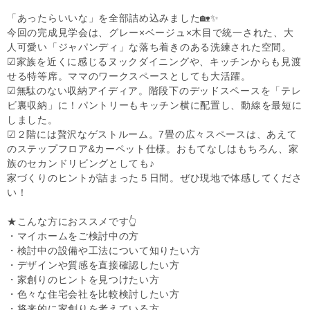
「あったらいいな」を全部詰め込みました🏡✨
今回の完成見学会は、グレー×ベージュ×木目で統一された、大
人可愛い「ジャパンディ」な落ち着きのある洗練された空間。
☑家族を近くに感じるヌックダイニングや、キッチンからも見渡
せる特等席。ママのワークスペースとしても大活躍。
☑無駄のない収納アイディア。階段下のデッドスペースを「テレ
ビ裏収納」に！パントリーもキッチン横に配置し、動線を最短に
しました。
☑２階には贅沢なゲストルーム。7畳の広々スペースは、あえて
のステップフロア&カーペット仕様。おもてなしはもちろん、家
族のセカンドリビングとしても♪
家づくりのヒントが詰まった５日間。ぜひ現地で体感してくださ
い！
★こんな方におススメです👆
・マイホームをご検討中の方
・検討中の設備や工法について知りたい方
・デザインや質感を直接確認したい方
・家創りのヒントを見つけたい方
・色々な住宅会社を比較検討したい方
・将来的に家創りを考えている方