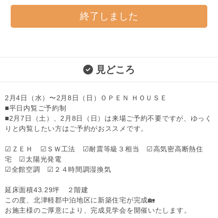
終了しました
見どころ
2月4日（水）〜2月8日（日）ＯＰＥＮ ＨＯＵＳＥ
■平日内覧ご予約制
■2月7日（土）、2月8日（日）は来場ご予約不要ですが、ゆっく
りと内覧したい方はご予約がおススメです。
☑ＺＥＨ ☑ＳＷ工法 ☑耐震等級３相当 ☑高気密高断熱住
宅 ☑太陽光発電
☑全館空調 ☑２４時間調湿換気
延床面積43.29坪 ２階建
この度、北津軽郡中泊地区に新築住宅が完成🏡
お施主様のご厚意により、完成見学会を開催いたします。