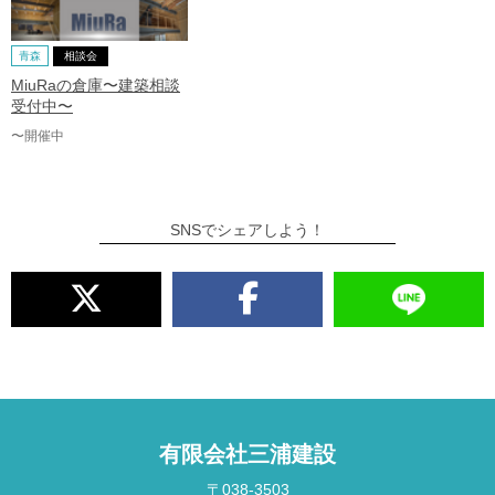
青森
相談会
MiuRaの倉庫〜建築相談
受付中〜
〜開催中
SNSでシェアしよう！
有限会社三浦建設
〒038-3503