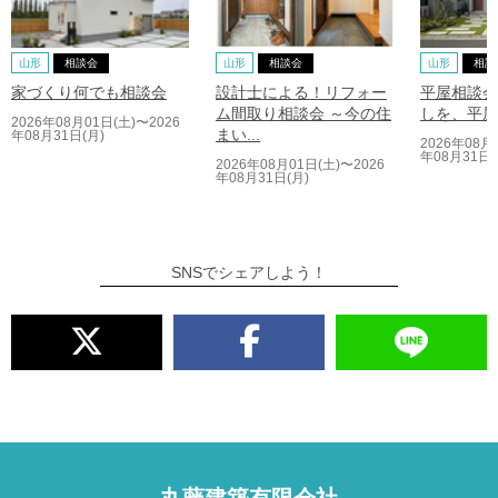
山形
相談会
山形
相談会
山形
相談
家づくり何でも相談会
設計士による！リフォー
平屋相談会
ム間取り相談会 ～今の住
しを、平屋
2026年08月01日(土)〜2026
まい...
年08月31日(月)
2026年08月
年08月31日(
2026年08月01日(土)〜2026
年08月31日(月)
SNSでシェアしよう！