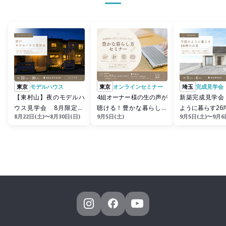
東京
モデルハウス
東京
オンラインセミナー
埼玉
完成見学会
【東村山】夜のモデルハ
4組オーナー様の生の声が
新築完成見学会 
ウス見学会 8月限定21
聴ける！豊かな暮らし方
ように暮らす26
8月22日(土)〜8月30日(日)
9月5日(土)
9月5日(土)〜9月6
時まで
セミナー ZOOM開催