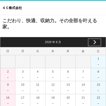
４Ｃ株式会社
こだわり、快適、収納力。その全部を叶える
家。
2026
年
8
月
日
月
火
水
木
金
土
1
-
2
3
4
5
6
7
8
-
-
-
-
-
-
-
9
10
11
12
13
14
15
-
-
-
-
-
-
-
16
17
18
19
20
21
22
-
-
-
-
-
-
-