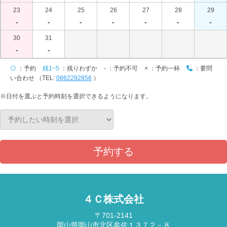
23
24
25
26
27
28
29
-
-
-
-
-
-
-
30
31
-
-
◎
：予約
残1~5
：残りわずか
-
：予約不可
×
：予約一杯
：要問
い合わせ （TEL:
0862292856
）
※日付を選ぶと予約時刻を選択できるようになります。
予約する
４Ｃ株式会社
〒701-2141
岡山県岡山市北区牟佐１３７２－８