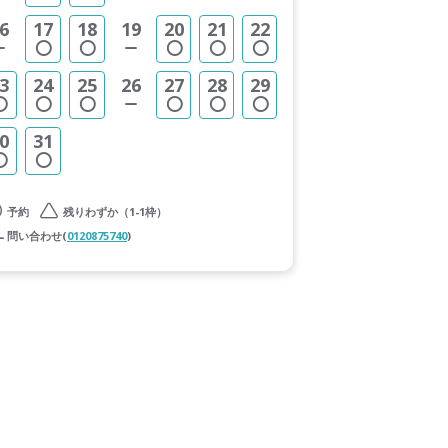
6
17
18
19
20
21
22
3
24
25
26
27
28
29
0
31
予約
残りわずか（1-1枠）
問い合わせ(
0120875740
)