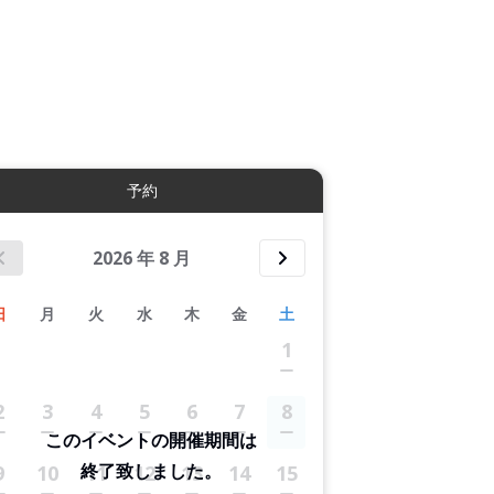
3件すべて表示する
予約
2026
年
8
月
日
月
火
水
木
金
土
1
2
3
4
5
6
7
8
このイベントの開催期間は
終了致しました。
9
10
11
12
13
14
15