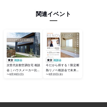
関連イベント
東京
相談会
東京
相談会
次世代全館空調住宅 相談
今だから得する！限定断
会｜ハウスメーカー比較
熱リノベ相談会で未来の
〜8月30日(日)
〜9月23日(水)
中の方にもおすすめ
家探し