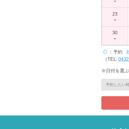
-
23
-
30
-
◎
：予約
（TEL:
0432
※日付を選ぶ