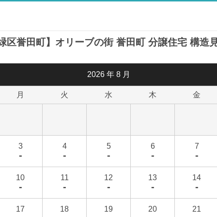
緑区誉田町】オリーブの街 誉田町 分譲住宅 構造
2026
年
8
月
月
火
水
木
金
3
4
5
6
7
-
-
-
-
-
10
11
12
13
14
-
-
-
-
-
17
18
19
20
21