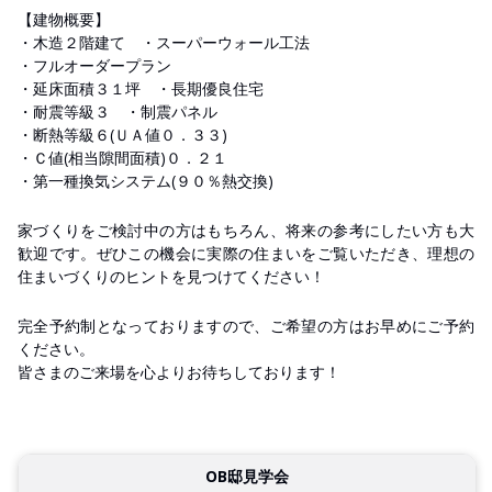
【建物概要】
・木造２階建て ・スーパーウォール工法
・フルオーダープラン
・延床面積３１坪 ・長期優良住宅
・耐震等級３ ・制震パネル
・断熱等級６(ＵＡ値０．３３)
・Ｃ値(相当隙間面積)０．２１
・第一種換気システム(９０％熱交換)
家づくりをご検討中の方はもちろん、将来の参考にしたい方も大
歓迎です。ぜひこの機会に実際の住まいをご覧いただき、理想の
住まいづくりのヒントを見つけてください！
完全予約制となっておりますので、ご希望の方はお早めにご予約
ください。
皆さまのご来場を心よりお待ちしております！
OB邸見学会