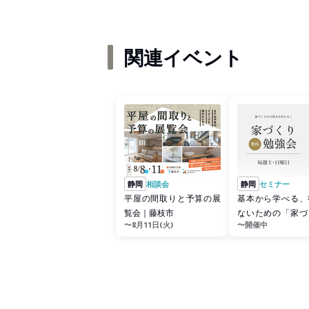
関連イベント
静岡
相談会
静岡
セミナー
平屋の間取りと予算の展
基本から学べる、
覧会｜藤枝市
ないための「家づ
〜8月11日(火)
〜開催中
料勉強会」