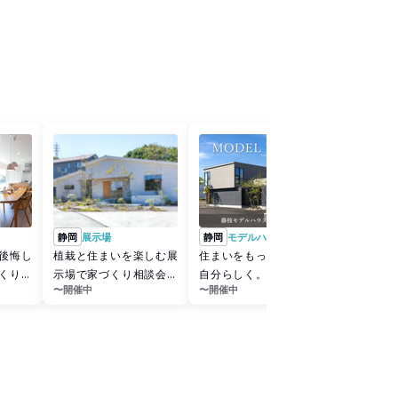
静岡
展示場
静岡
モデルハウス
後悔し
植栽と住まいを楽しむ展
住まいをもっと自由に、
くり無
示場で家づくり相談会｜
自分らしく。藤枝モデル
〜開催中
〜開催中
牧之原市
ハウス公開中【予約制】