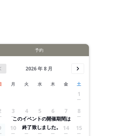
拡大表示する
予約
2026
年
8
月
日
月
火
水
木
金
土
1
2
3
4
5
6
7
8
このイベントの開催期間は
終了致しました。
9
10
11
12
13
14
15