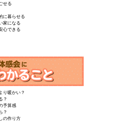
ごせる
的に暮らせる
い家になる
安心できる
より暖かい？
る？
の予算感
ち？
しの作り方