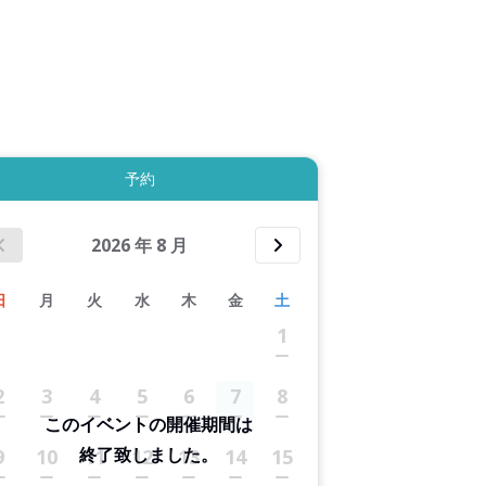
拡大表示する
予約
2026
年
8
月
日
月
火
水
木
金
土
1
2
3
4
5
6
7
8
このイベントの開催期間は
終了致しました。
9
10
11
12
13
14
15