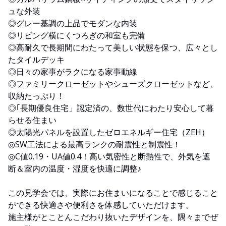
ュな外装
◎グレー基調の上品でモダンな内装
◎リビング横にくつろぎの和室も完備
◎高耐久で長期間にわたって美しい状態を保つ、広々とし
たタイルデッキ
◎日々の家事がラクになる家事動線
◎ファミリークローゼットやシューズクローゼットなど、
収納たっぷり！
◎｢長期優良住宅」認定済の、数世代にわたり安心して暮
らせる住まい
◎太陽光パネルを設置したゼロエネルギー住宅（ZEH）
◎SW工法による最高ランクの耐震性と制震性！
◎C値0.19・UA値0.4！高い気密性と断熱性で、外気を遮
断＆室内の温度・湿度を快適に調整♪
この見学会では、実際にお住まいになることで感じること
ができる快適さや便利さを体感していただけます。
施主様がとことんこだわり抜いたデザインを、隅々までぜ