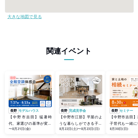
大きな地図で見る
関連イベント
長野
モデルハウス
長野
完成見学会
長野
セミナー
【中野市吉田】猛暑時
【中野市江部】平屋のよ
【中野市吉田】
代、家選びの基準が変わ
うな暮らしができる子育
子世代も一緒に
〜8月21日(金)
8月22日(土)〜8月23日(日)
8月30日(日)
る！全館空調体感会
て世帯の1.5階建て
｟家と土地の相
ー》