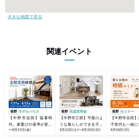
大きな地図で見る
関連イベント
長野
モデルハウス
長野
完成見学会
長野
セミナー
【中野市吉田】猛暑時
【中野市江部】平屋のよ
【中野市吉田】
代、家選びの基準が変わ
うな暮らしができる子育
子世代も一緒に
〜8月21日(金)
8月22日(土)〜8月23日(日)
8月30日(日)
る！全館空調体感会
て世帯の1.5階建て
｟家と土地の相
ー》