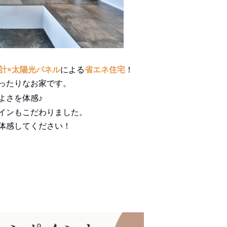
計×太陽光パネル
による
省エネ住宅
！
ったりなお家です。
よさを体感♪
インもこだわりました。
体感してください！