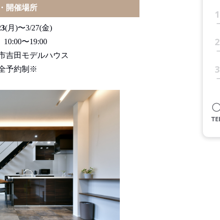
・開催場所
1
3
(月)〜3/27(金)
2
】
10:00〜19:00
市吉田モデルハウス
3
予約制※