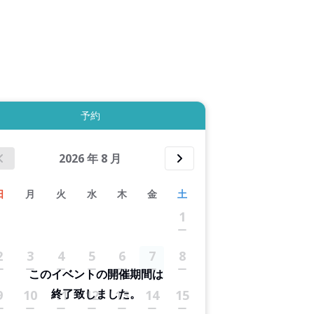
拡大表示する
予約
2026
年
8
月
日
月
火
水
木
金
土
1
2
3
4
5
6
7
8
このイベントの開催期間は
終了致しました。
9
10
11
12
13
14
15